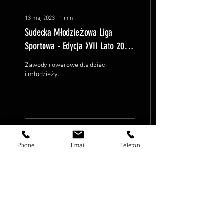
13 maj 2023
∙
1
min
Sudecka Młodzieżowa Liga
Sportowa - Edycja XVII Lato 2023
- Cross Czerwonak
Zawody rowerowe dla dzieci
i młodzieży.
40
0
Phone
Email
Telefon