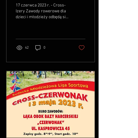
- Cross Izery
17 czerwca 2023 r. - Cross-
Izery Zawody rowerowe dla
dzieci i młodzieży odbędą się
przy dolnej stacji wyciągu
krzesełkowego na Szrenicę
w...
42
0